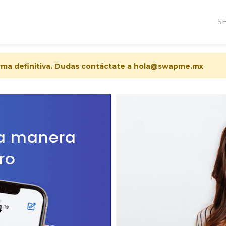
S
rma definitiva. Dudas contáctate a hola@swapme.mx
la manera
ro