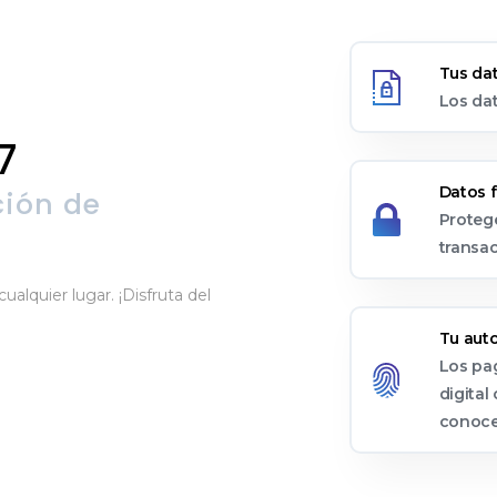
Tus da
Los dat
7
Datos 
ción de
Proteg
transa
ualquier lugar. ¡Disfruta del
Tu aut
Los pag
digital
conoce