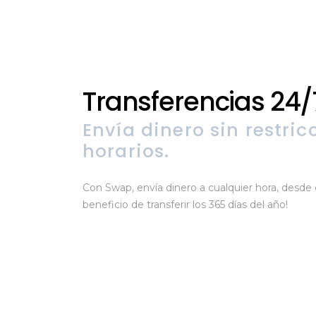
Transferencias 24/
Envía dinero sin restric
horarios.
Con Swap, envía dinero a cualquier hora, desde c
beneficio de transferir los 365 días del año!